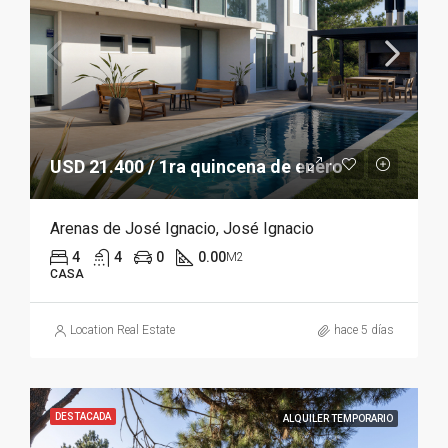
USD 21.400 / 1ra quincena de enero
Arenas de José Ignacio, José Ignacio
4
4
0
0.00
M2
CASA
Location Real Estate
hace 5 días
DESTACADA
ALQUILER TEMPORARIO