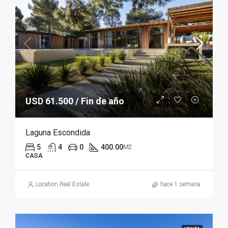
USD 61.500 / Fin de año
Laguna Escondida
5
4
0
400.00
M2
CASA
Location Real Estate
hace 1 semana