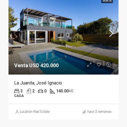
VENTA
Venta USD 420.000
La Juanita, José Ignacio
3
2
0
140.00
M2
CASA
Location Real Estate
hace 3 semanas