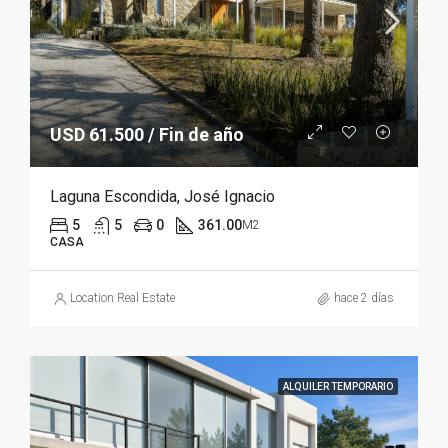
USD 61.500 / Fin de año
Laguna Escondida, José Ignacio
5
5
0
361.00
M2
CASA
Location Real Estate
hace 2 días
ALQUILER TEMPORARIO