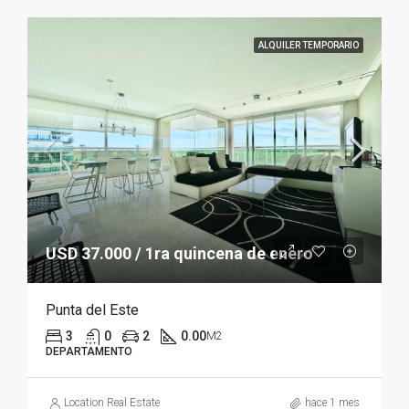
ALQUILER TEMPORARIO
USD 37.000 / 1ra quincena de enero
Punta del Este
3
0
2
0.00
M2
DEPARTAMENTO
Location Real Estate
hace 1 mes