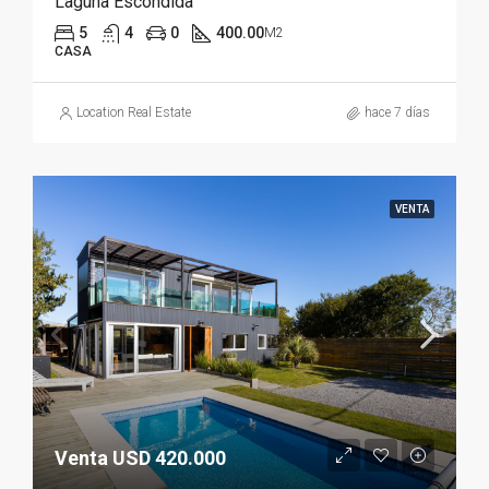
Laguna Escondida
5
4
0
400.00
M2
CASA
Location Real Estate
hace 7 días
VENTA
Venta USD 420.000