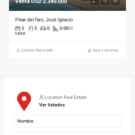
Venta USD 2.340.000
Pinar del faro, José Ignacio
5
5
0
0.00
M2
CASA
Location Real Estate
hace 3 semanas
Location Real Estate
Ver listados