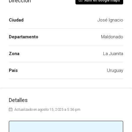
Dirección
Abrir en Google maps
Ciudad
José Ignacio
Departamento
Maldonado
Zona
La Juanita
País
Uruguay
Detalles
Actualizado en agosto 15, 2025 a 5:36 pm