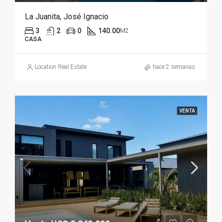
La Juanita, José Ignacio
3
2
0
140.00
M2
CASA
Location Real Estate
hace 2 semanas
VENTA