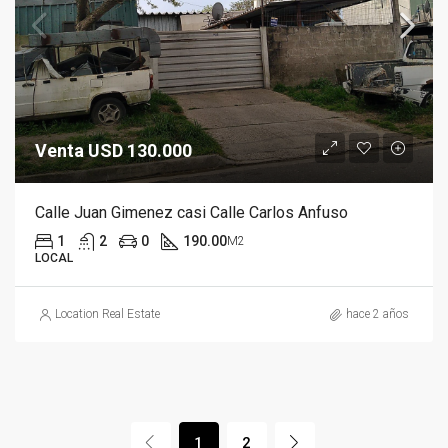
Venta USD 130.000
Calle Juan Gimenez casi Calle Carlos Anfuso
1
2
0
190.00
M2
LOCAL
Location Real Estate
hace 2 años
1
2