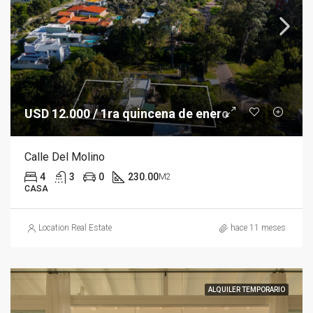
USD 12.000 / 1ra quincena de enero
Calle Del Molino
4
3
0
230.00
M2
CASA
Location Real Estate
hace 11 meses
ALQUILER TEMPORARIO