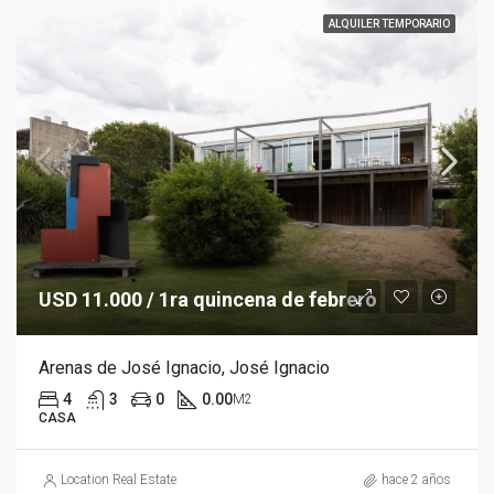
ALQUILER TEMPORARIO
USD 11.000 / 1ra quincena de febrero
Arenas de José Ignacio, José Ignacio
4
3
0
0.00
M2
CASA
Location Real Estate
hace 2 años