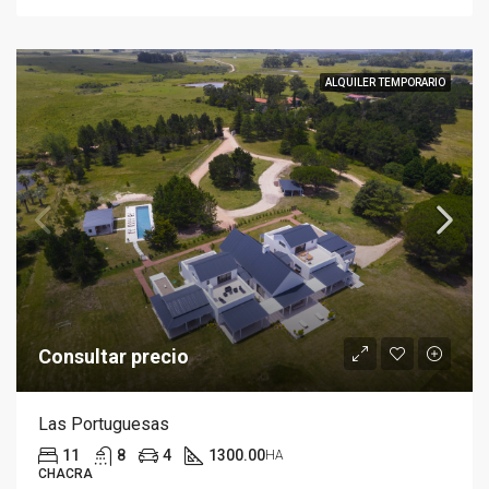
ALQUILER TEMPORARIO
Consultar precio
Las Portuguesas
11
8
4
1300.00
HA
CHACRA