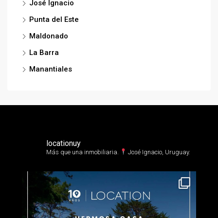
José Ignacio
Punta del Este
Maldonado
La Barra
Manantiales
locationuy
Más que una inmobiliaria.⁣
José Ignacio, Uruguay.