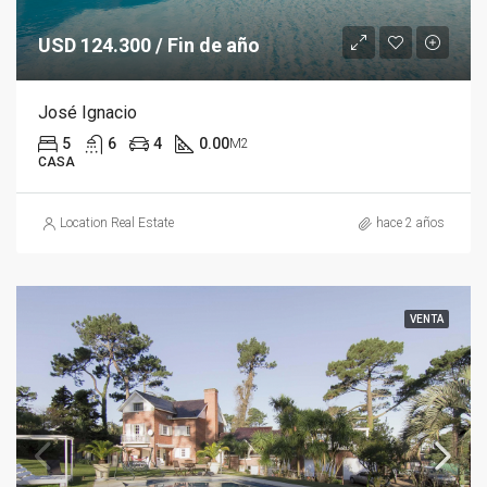
USD 124.300 / Fin de año
José Ignacio
5
6
4
0.00
M2
CASA
Location Real Estate
hace 2 años
VENTA