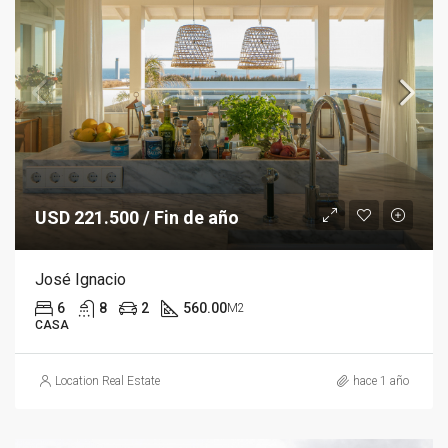
USD 221.500 / Fin de año
José Ignacio
6
8
2
560.00
M2
CASA
Location Real Estate
hace 1 año