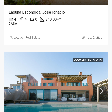
Laguna Escondida, José Ignacio
4
4
0
310.00
M2
CASA
Location Real Estate
hace 2 años
ALQUILER TEMPORARIO