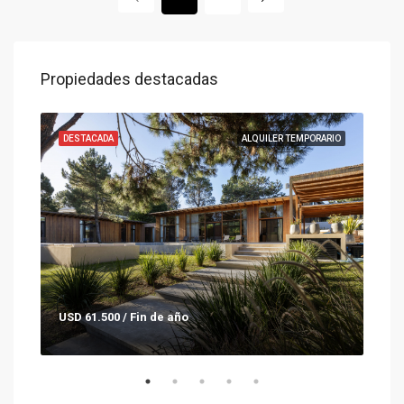
Propiedades destacadas
ENTA
DESTACADA
ALQUILER TEMPORARIO
DES
USD 61.500 / Fin de año
Con