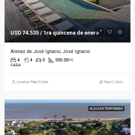
USD 74.535 / 1ra quincena de enero
Arenas de José Ignacio, José Ignacio
4
4
0
500.00
M2
CASA
Location Real Estate
hace 2 años
ALQUILER TEMPORARIO