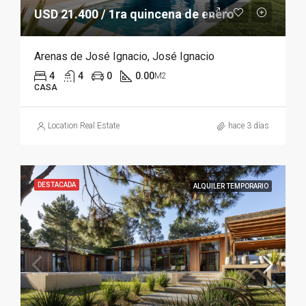
USD 21.400 / 1ra quincena de enero
Arenas de José Ignacio, José Ignacio
4
4
0
0.00
M2
CASA
Location Real Estate
hace 3 días
DESTACADA
ALQUILER TEMPORARIO