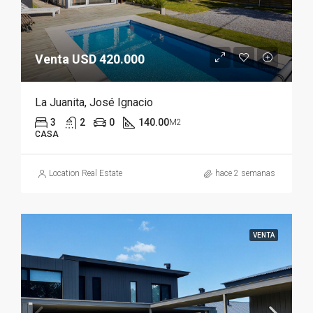
Venta USD 420.000
La Juanita, José Ignacio
3
2
0
140.00
M2
CASA
Location Real Estate
hace 2 semanas
VENTA