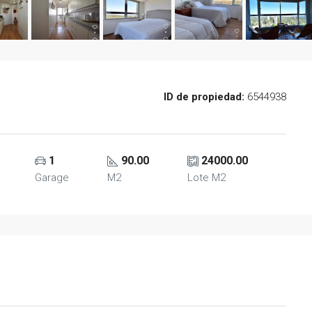
ID de propiedad:
6544938
1
90.00
24000.00
Garage
M2
Lote M2