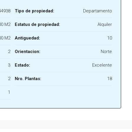
44938
Tipo de propiedad:
Departamento
00 M2
Estatus de propiedad:
Alquiler
00 M2
Antiguedad:
10
2
Orientacion:
Norte
3
Estado:
Excelente
2
Nro. Plantas:
18
1