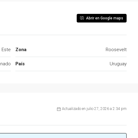
Abrir en Google maps
l Este
Zona
Roosevelt
onado
País
Uruguay
Actualizado en julio 27, 2026 a 2:34 pm