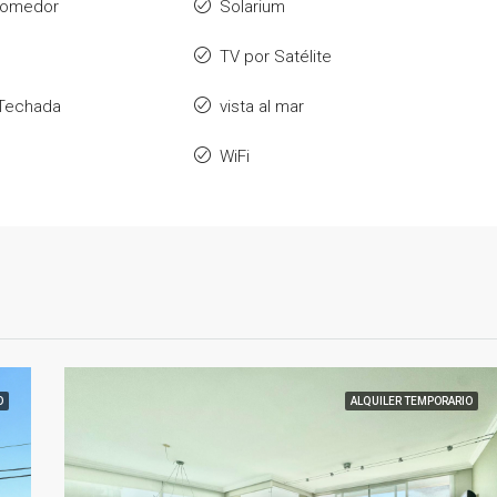
 comedor
Solarium
TV por Satélite
a Techada
vista al mar
WiFi
O
ALQUILER TEMPORARIO