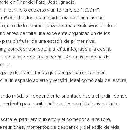
ario en Pinar del Faro, José Ignacio.
na, parrillero cubierto y un terreno de 1.000 m².
0 m² construidos, esta residencia combina diseño,
Faro, uno de los barrios privados más exclusivos de José
ndientes permite una excelente organización de los
 para disfrutar de una estadía de primer nivel.
ving-comedor con estufa a leña, integrado a la cocina
lidad y favorece la vida social. Además, dispone de
ente.
ncipal y dos dormitorios que comparten un baño en
olla un espacio abierto y versátil, ideal como sala de lectura,
gundo módulo independiente orientado hacia el jardín, donde
 perfecta para recibir huéspedes con total privacidad o
iscina, el parrillero cubierto y el comedor al aire libre,
e reuniones, momentos de descanso y del estilo de vida