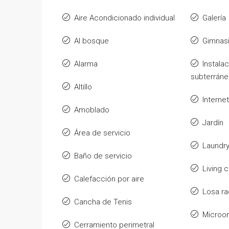
Aire Acondicionado individual
Galería
Al bosque
Gimnas
Alarma
Instalac
subterráne
Altillo
Internet
Amoblado
Jardín
Área de servicio
Laundr
Baño de servicio
Living
Calefacción por aire
Losa ra
Cancha de Tenis
Microo
Cerramiento perimetral