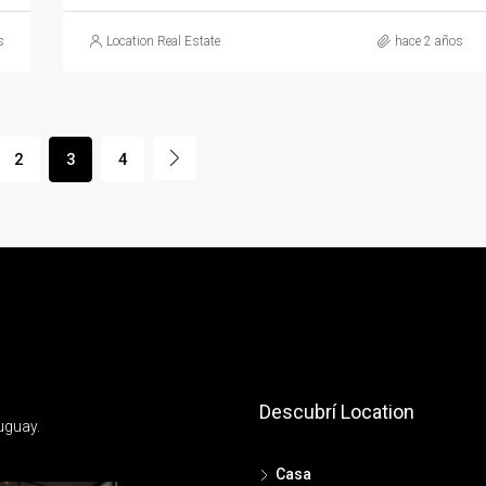
s
Location Real Estate
hace 2 años
2
3
4
Descubrí Location
uguay.
Casa