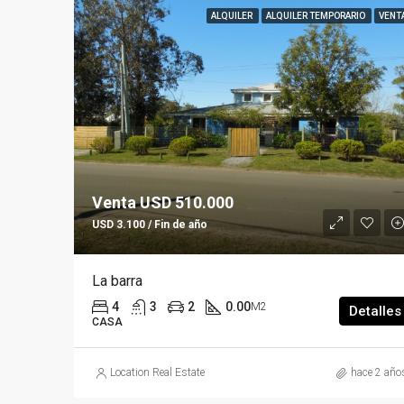
ALQUILER
ALQUILER TEMPORARIO
VENT
Venta USD 510.000
USD 3.100 / Fin de año
La barra
4
3
2
0.00
M2
Detalles
CASA
Location Real Estate
hace 2 año