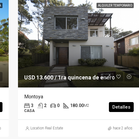
A
ALQUILER TEMPORARIO
USD 13.600 / 1ra quincena de enero
Montoya
3
2
0
180.00
M2
Detalles
CASA
s
Location Real Estate
hace 2 años