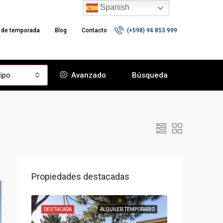
Spanish
r de temporada
Blog
Contacto
(+598) 94 853 999
ipo
Avanzado
Búsqueda
Propiedades destacadas
VENTA
DESTACADA
ALQUILER TEMPORARIO
DESTACADA