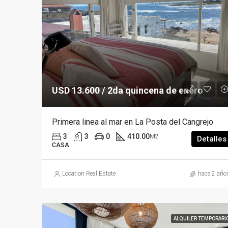
USD 13.600 / 2da quincena de enero
Primera linea al mar en La Posta del Cangrejo
3
3
0
410.00
M2
Detalles
CASA
Location Real Estate
hace 2 año
ALQUILER TEMPORARI