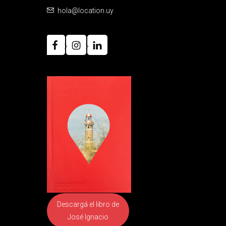
hola@location.uy
Descargá el libro
de
José Ignacio