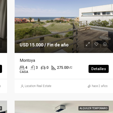
Venta USD 325.000
USD 15.000 / Fin de año
Montoya
4
3
0
275.00
M2
Detalles
CASA
s
Location Real Estate
hace 2 años
O
ALQUILER TEMPORARIO