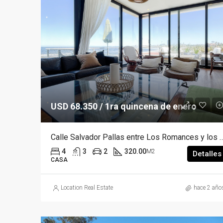
USD 68.350 / 1ra quincena de enero
Calle Salvador Pallas entre Los Romanc
4
3
2
320.00
M2
Detalles
CASA
Location Real Estate
hace 2 año