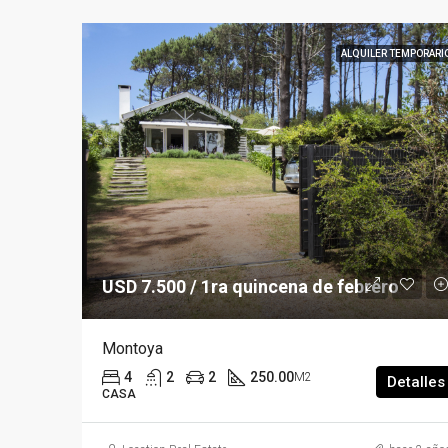
ALQUILER TEMPORARI
USD 7.500 / 1ra quincena de febrero
Montoya
4
2
2
250.00
M2
Detalles
CASA