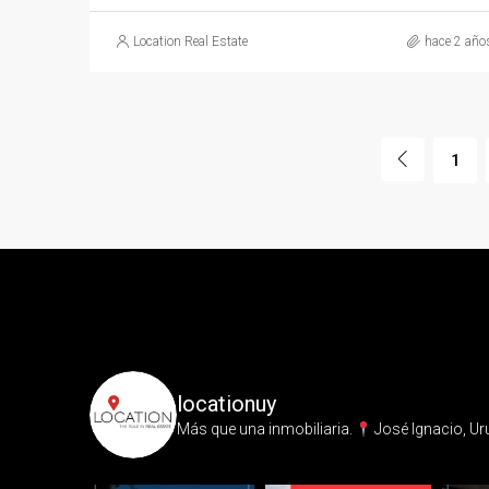
Location Real Estate
hace 2 año
1
locationuy
Más que una inmobiliaria.⁣
José Ignacio, Ur