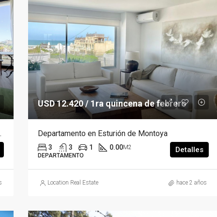
USD 12.420 / 1ra quincena de febrero
es y los Remansos
Departamento en Esturión de Montoya
3
3
1
0.00
M2
Detalles
DEPARTAMENTO
s
Location Real Estate
hace 2 años