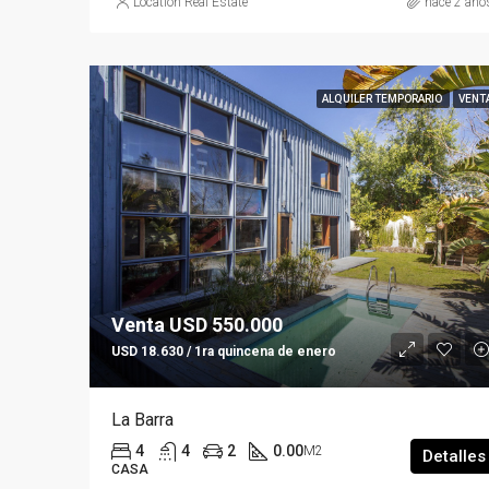
Location Real Estate
hace 2 año
ALQUILER TEMPORARIO
VENT
Venta USD 550.000
USD 18.630 / 1ra quincena de enero
La Barra
4
4
2
0.00
M2
Detalles
CASA