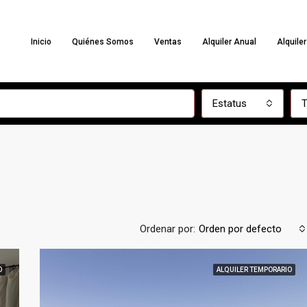
Inicio
Quiénes Somos
Ventas
Alquiler Anual
Alquile
Estatus
T
Ordenar por:
Orden por defecto
O
ALQUILER TEMPORARIO
DESTACADA
ALQUILER TEMPORARIO