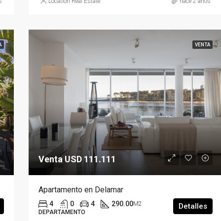
s
Location Real Estate
hace 2 años
A
VENTA
Venta USD 111.111
Apartamento en Delamar
4
0
4
290.00
M2
Detalles
DEPARTAMENTO